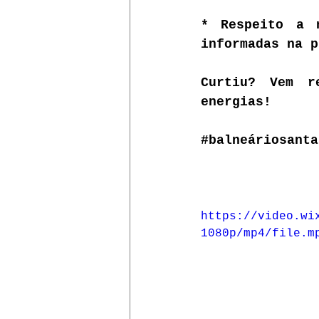
* Respeito a n
informadas na p
Curtiu? Vem r
energias!
#balneáriosanta
https://video.wi
1080p/mp4/file.m