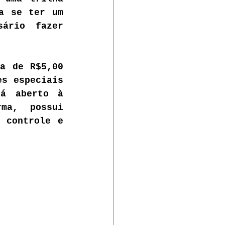
a se ter um 
ário fazer 
a de R$5,00 
s especiais 
á aberto à 
ma, possui 
 controle e 