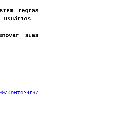
tem regras 
s usuários.
novar suas 
00a4b0f4e9f9/