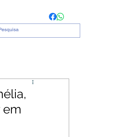
ria
MAIS
élia,
r em