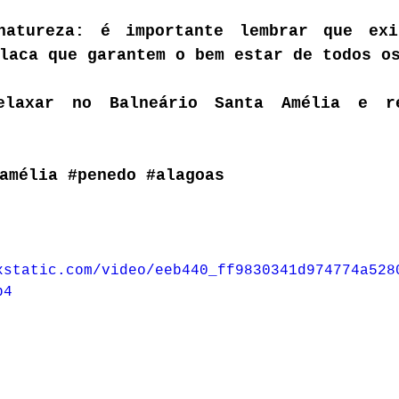
atureza: é importante lembrar que exis
laca que garantem o bem estar de todos o
elaxar no Balneário Santa Amélia e re
amélia
#penedo
#alagoas
xstatic.com/video/eeb440_ff9830341d974774a528
p4