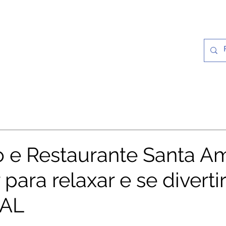
Notícias
Galeria
Cultura e Histó
o e Restaurante Santa Am
para relaxar e se diverti
/AL