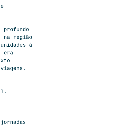
 e 
u profundo 
e na região 
munidades à 
, era 
exto 
 viagens. 
el.
 jornadas 