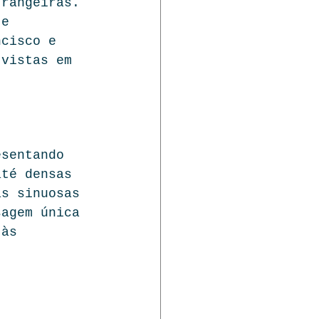
trangeiras. 
 e 
ncisco e 
 vistas em 
esentando 
até densas 
as sinuosas 
sagem única 
 às 