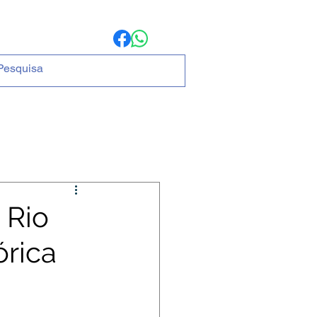
ria
MAIS
 Rio
órica