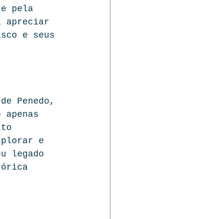
 e pela 
a apreciar 
isco e seus 
I 
 de Penedo, 
o apenas 
xto 
xplorar e 
eu legado 
tórica 