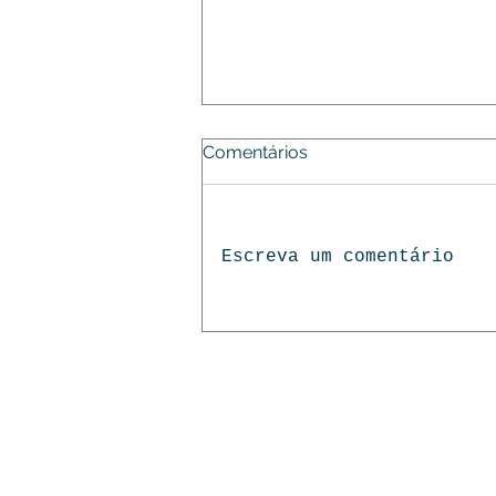
Comentários
Escreva um comentário
Casa para Alugar por
Temporada em Penedo-AL!
INÍCIO