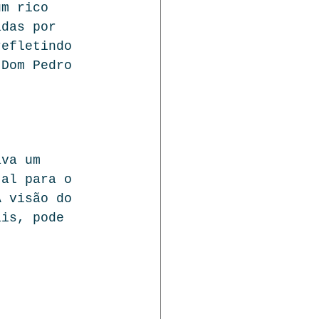
um rico 
adas por 
refletindo 
 Dom Pedro 
ava um 
tal para o 
A visão do 
ais, pode 