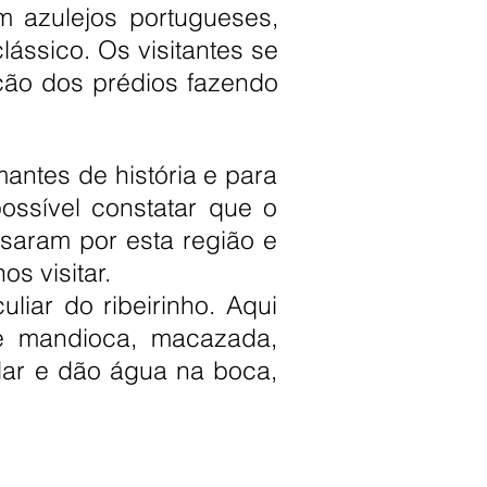
m azulejos portugueses,
ássico. Os visitantes se
ção dos prédios fazendo
antes de história e para
ssível constatar que o
saram por esta região e
s visitar.
liar do ribeirinho. Aqui
de mandioca, macazada,
dar e dão água na boca,