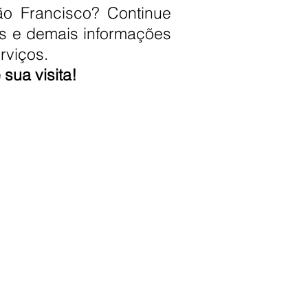
ão Francisco? Continue
os e demais informações
rviços.
sua visita!
ria
MAIS