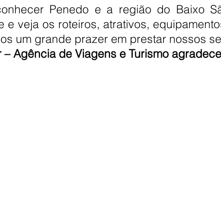
 conhecer Penedo e a região do Baixo S
 e veja os roteiros, atrativos, equipament
emos um grande prazer em prestar nossos se
 – Agência de Viagens e Turismo agradece 
Notícias
Galeria
Cultura e Histó
01-51
ais Tour.