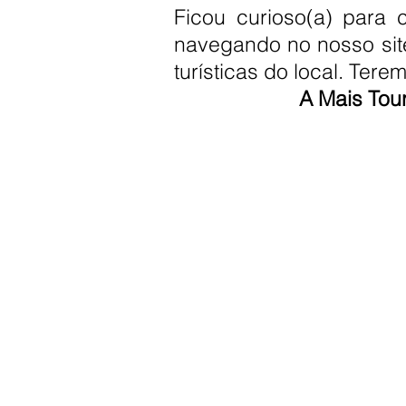
Ficou curioso(a) para
navegando no nosso site
turísticas do local. Ter
A Mais Tour
INÍCIO
Cadastur: 18.838.936/00
Todos os direitos reservados. M