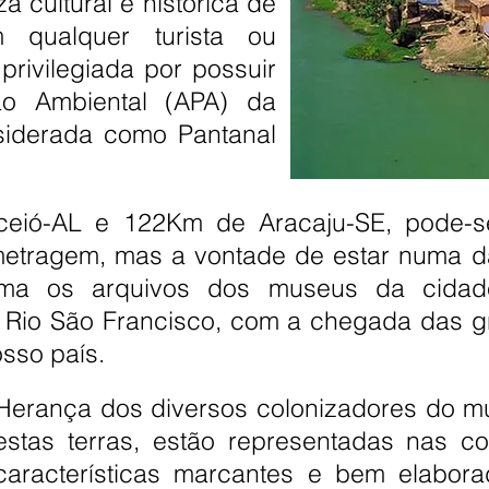
a cultural e histórica de
 qualquer turista ou
privilegiada por possuir
o Ambiental (APA) da
siderada como Pantanal
ceió-AL e 122Km de Aracaju-SE, pode-s
ometragem, mas a vontade de estar numa d
orma os arquivos dos museus da cidad
lo Rio São Francisco, com a chegada das
osso país.
Herança dos diversos colonizadores do m
estas terras, estão representadas nas c
características marcantes e bem elabor