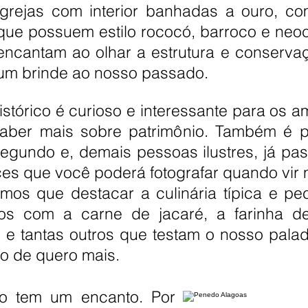
igrejas com interior banhadas a ouro, co
que possuem estilo rococó, barroco e neocl
encantam ao olhar a estrutura e conserva
um brinde ao nosso passado.
tórico é curioso e interessante para os am
aber mais sobre patrimônio. Também é po
gundo e, demais pessoas ilustres, já pas
s que você poderá fotografar quando vir no
os que destacar a culinária típica e pecu
os com a carne de jacaré, a farinha 
s e tantas outros que testam o nosso pala
o de quero mais.
o tem um encanto. Por