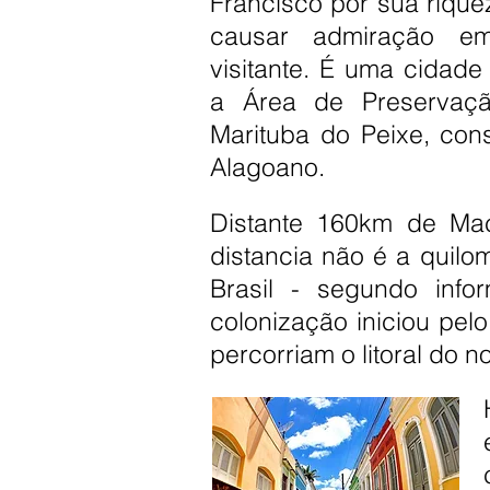
Francisco por sua riquez
causar admiração em
visitante. É uma cidade 
a Área de Preservaçã
Marituba do Peixe, con
Alagoano.
Distante 160km de Ma
distancia não é a quil
Brasil - segundo inf
colonização iniciou pe
percorriam o litoral do n