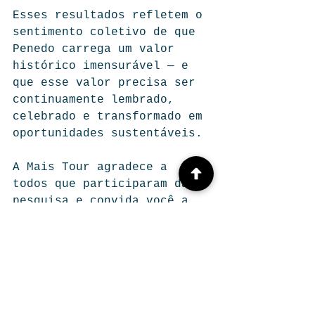
Esses resultados refletem o 
sentimento coletivo de que 
Penedo carrega um valor 
histórico imensurável — e 
que esse valor precisa ser 
continuamente lembrado, 
celebrado e transformado em 
oportunidades sustentáveis.
A Mais Tour agradece a 
todos que participaram da 
pesquisa e convida você a 
compartilhar este 
levantamento
 e 
continuar 
acompanhando nossos 
conteúdos sobre história, 
cultura e 
turismo
.Fortalecer o 