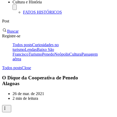
Cultura e História
FATOS HISTÓRICOS
Post
Buscar
Registre-se
Todos posts
Curiosidades no
turismo
Lendas
Baixo São
Francisco
Turismo
Penedo
Neópolis
Cultura
Passagem
aérea
Todos posts
Close
O Dique da Cooperativa de Penedo
Alagoas
26 de mar. de 2021
2 min de leitura